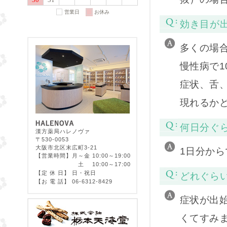
効き目が
多くの場合
慢性病で1
症状、舌
現れるか
何日分ぐ
漢方薬局ハレノヴァ
〒530-0053
大阪市北区末広町3-21
1日分か
【営業時間】
月～金 10:00～19:00
土 10:00～17:00
【定 休 日】
日・祝日
どれぐら
【お 電 話】
06-6312-8429
症状が出
くてすみ