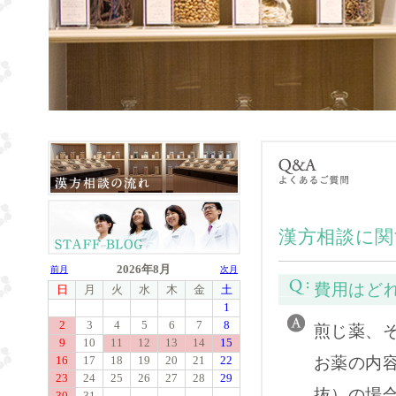
漢方相談に関
費用はど
煎じ薬、そ
お薬の内容
抜）の場