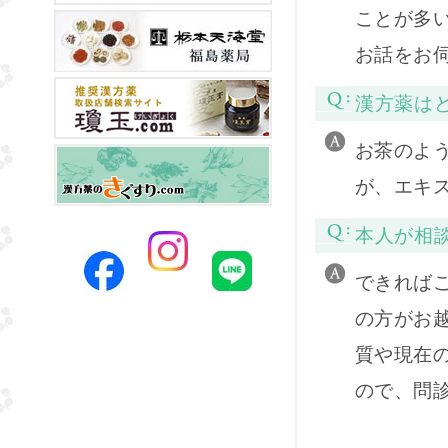
ことが多
お話をお
漢方薬は
お茶のよ
が、エキ
本人が相
できれば
の方がお
質や現在
ので、問