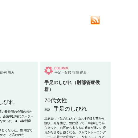
症例
痛み
手足・足腰
症例
痛み
手足のしびれ（肘部管症候
群）
70代女性
しびれ
手足のしびれ
主訴：
前の長時間の会議の後か
。会議中は特にクーラー
現病歴：（足のしびれ）1か月半ほど前から
なかった。3～4時間座
症状。足を曲げ、畳に座って、1時間してか
ら立つと、お尻から太ももの筋肉が痛い。疲
くなった。整骨院で
れがたまると強くなる。ジムでトレーニング
かけ」と言われた。
している最中は症状なし。夕方に(＋)、ひど