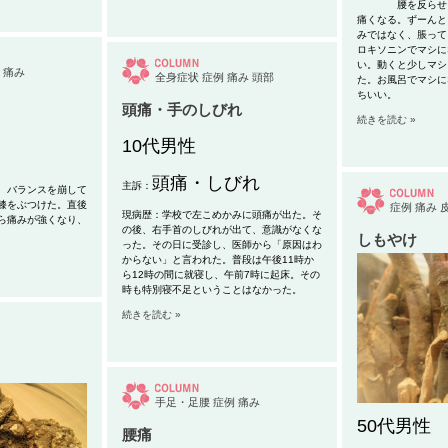
腰を反らせると
痛くなる。ずーんと
みではなく、脹って
ロキソニンでマシに
い。動くと少しマシ
痛み
全身症状
症例
痛み
頭部
た。お風呂でマシに
ちいい。
頭痛・手のしびれ
続きを読む »
10代男性
頭痛・しびれ
主訴：
、バランスを崩して
膝をぶつけた。直後
症例
痛み
現病歴：学校で左こめかみに頭痛が出た。そ
ら痛みが強くなり、
の後、右手首のしびれが出て、
意識がなくな
しもやけ
った。その日に受診し、医師から「原因はわ
からない」と言われた。
普段は午後11時か
ら12時の間に就寝し、午前7時に起床。その
時も特別寝不足ということはなかった。
続きを読む »
手足・足腰
症例
痛み
50代男性
腰痛