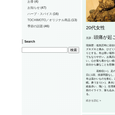
お香
(4)
お知らせ
(47)
ハーブ・スパイス
(16)
TOCHIMOTO／オリジナル商品
(13)
季節の話題
(46)
20代女性
頭痛が起
主訴：
Search
現病歴：低気圧時に頭全
ズキズキと痛み、ひどく
りとする。冬は寒い場所
でもなりやすい。お風呂
い。心が落ち着かない感
自分から嫌なことを想像
花粉症(＋)、足のむ
日に1回、排尿問題なし
冬は温かいものを飲む。2
眠。鼻づまり(＋)、鼻水(
経血赤い、塊(－)、生理痛
前のイライラ、落ち込み
る。
続きを読む »