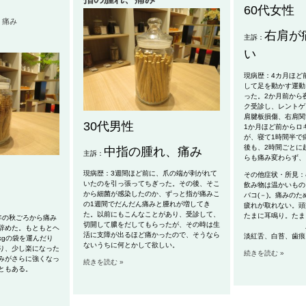
60代女性
痛み
右肩が
主訴：
い
現病歴：4カ月ほど
して足を動かす運動
った。2か月前から
ク受診し、レントゲ
肩腱板損傷、右肩関
30代男性
1か月ほど前からロ
が、寝て1時間半で
後も、2時間ごとに
中指の腫れ、痛み
主訴：
らも痛み変わらず、
現病歴：3週間ほど前に、爪の端が剥がれて
その他症状・所見：
いたのを引っ張ってちぎった。その後、そこ
飲み物は温かいもの
から細菌が感染したのか、ずっと指が痛みこ
バコ(－)。痛みの
の1週間でだんだん痛みと腫れが増してき
疲れが取れない。頭痛
た。以前にもこんなことがあり、受診して、
たまに耳鳴り。たま
年の秋ごろから痛み
切開して膿をだしてもらったが、その時は生
脈弦(－)
辞めた。もともとヘ
活に支障が出るほど痛かったので、そうなら
淡紅舌、白苔、歯痕
kgの袋を運んだり
ないうちに何とかして欲しい。
り、少し楽になった
続きを読む »
みがさらに強くなっ
続きを読む »
ともある。