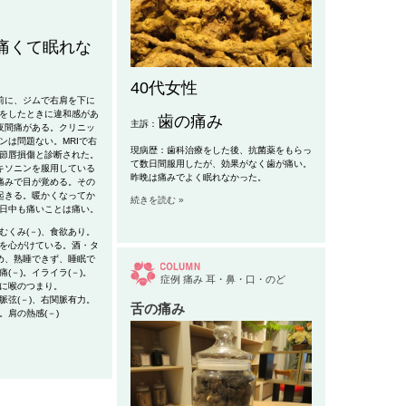
痛くて眠れな
40代女性
前に、ジムで右肩を下に
をしたときに違和感があ
歯の痛み
主訴：
夜間痛がある。クリニッ
ンは問題ない。MRIで右
現病歴：歯科治療をした後、抗菌薬をもらっ
節唇損傷と診断された。
て数日間服用したが、効果がなく歯が痛い。
キソニンを服用している
昨晩は痛みでよく眠れなかった。
痛みで目が覚める。その
起きる。暖かくなってか
続きを読む »
日中も痛いことは痛い。
むくみ(－)、食欲あり。
を心がけている。酒・タ
ため、熟睡できず、睡眠で
(－)。イライラ(－)。
症例
痛み
耳・鼻・口・のど
に喉のつまり。
、右関脈有力。
舌の痛み
。肩の熱感(－)