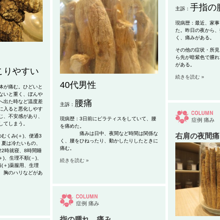
手指の
主訴：
現病歴：最近、家事
た。昨日の夜から、
く、痛みがある。
その他の症状・所見
ら先が暗紫色で腫れ
がある。
こりやすい
続きを読む »
40代男性
体が痛む。ひどいと
ないと重く、ぼんや
腰痛
へ出た時など温度差
主訴：
に入ると悪化しやす
じ、不安感があり、
現病歴：3日前にピラティスをしていて、腰
症例
痛み
してしまう。
を痛めた。
痛みは日中、夜間など時間は関係な
右肩の夜間痛
くみ(＋)、便通3
く、腰をひねったり、動かしたりしたときに
、夏は冷たいもの、
痛む。
2時就寝、8時間睡
＋)、生理不順(－)、
続きを読む »
(＋)薬服用、生理
、胸のハリなどがあ
症例
痛み
指の腫れ、痛み