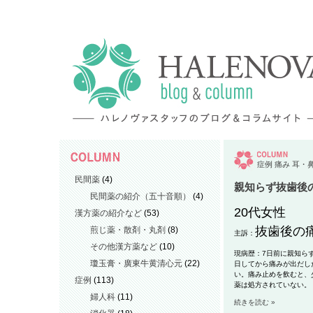
症例
痛み
耳・
民間薬
(4)
親知らず抜歯後
民間薬の紹介（五十音順）
(4)
20代女性
漢方薬の紹介など
(53)
抜歯後の
煎じ薬・散剤・丸剤
(8)
主訴：
その他漢方薬など
(10)
現病歴：7日前に親知ら
瓊玉膏・廣東牛黄清心元
(22)
日してから痛みが出だし
い。痛み止めを飲むと、
症例
(113)
薬は処方されていない。
婦人科
(11)
続きを読む »