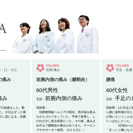
鼻・口・のど
症例
痛み
手足・足腰
の痛み
前腕内側の痛み（腱鞘炎）
腰痛
60代男性
40代女性
痛み
前腕内側の痛み
手足の
主訴：
主訴：
ずの抜歯をした。数
現病歴：
現病歴：1か月ほど
た。今日はずっと痛
頚椎椎間板ヘルニアの既往。西洋薬
を飲み
ら腰に違和感が出た
少し楽になる。抗菌
ながらゴルフをしていた。手術で改善し、し
が強いということは
びれが少し残る程度だった。その後、痛み止
りっぱなしだった。
め中止で腱鞘炎の痛みが出てきた。テーピン
3日前からひど
グやサポーター使用。
続きを読む »
「ぎっくり腰になり