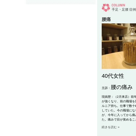
手足・足腰
症例
腰痛
40代女性
腰の痛み
主訴：
現病歴：（2月来店）前
が強くなり、前の職場を
ルニア持ち。仕事で数十
していた。今の職場にな
が、今年に入ってから痛
た。痛みで目が覚めるこ
続きを読む »