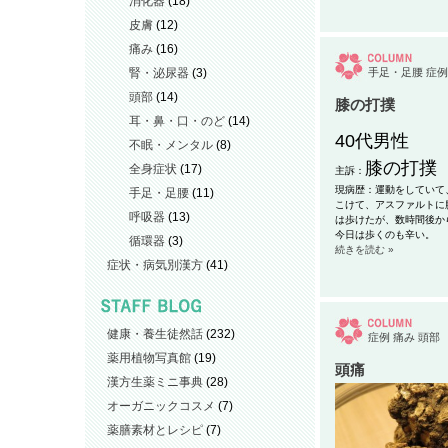
消化器
(18)
皮膚
(12)
痛み
(16)
腎・泌尿器
(3)
手足・足腰
症例
頭部
(14)
膝の打撲
耳・鼻・口・のど
(14)
40代男性
不眠・メンタル
(8)
膝の打撲
全身症状
(17)
主訴：
現病歴：運動をしていて
手足・足腰
(11)
こけて、アスファルトに
呼吸器
(13)
は歩けたが、数時間後か
今日は歩くのも辛い。
循環器
(3)
続きを読む »
症状・病気別漢方
(41)
健康・養生徒然話
(232)
症例
痛み
頭部
薬用植物写真館
(19)
頭痛
漢方生薬ミニ事典
(28)
オーガニックコスメ
(7)
薬膳素材とレシピ
(7)