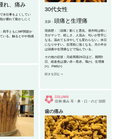
腫れ、痛み
30代女性
で水仕事をよくしてい
指が腫れて動かしにく
頭痛と生理痛
主訴：
現病歴：〔頭痛〕動くと悪化、発作時は暗い
：両手ともにMP関節か
方がマシで、眩しさ、人混み、匂いが苦手に
ている。触るとやや熱感
なる。温めても冷やしても変わらない。休日
になりやすい。生理前に強くなる。月の半分
は頭痛や生理痛などで悩んでいる。
その他の症状：月経周期26日ほど。期間5
日、経血色は濃い赤～黒赤。塊(+)、生理痛
(+)、PMS(+)
続きを読む »
症例
痛み
耳・鼻・口・のど
頭部
歯の痛み