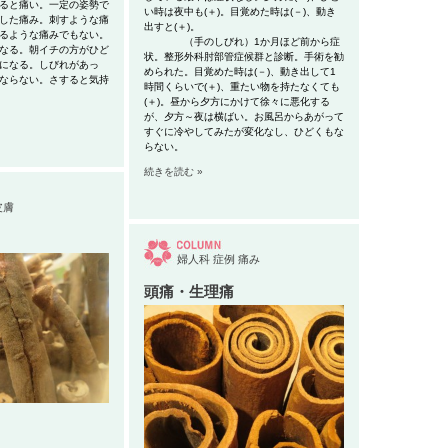
痛い。一定の姿勢で
い時は夜中も(＋)。目覚めた時は(－)、動き
した痛み。刺すような痛
出すと(＋)。
るような痛みでもない。
（手のしびれ）1か月ほど前から症
なる。朝イチの方がひど
状。整形外科
肘部管症候群と診断。手術を勧
になる。しびれがあっ
められた。目覚めた時は(－)、動き出して1
ならない。さすると気持
時間くらいで(＋)、重たい物を持たなくても
(＋)。昼から夕方にかけて徐々に悪化する
が、夕方～夜は横ばい。お風呂からあがって
すぐに冷やしてみたが変化なし、ひどくもな
らない。
続きを読む »
皮膚
婦人科
症例
痛み
頭痛・生理痛