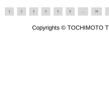
1
2
3
4
5
6
…
36
Copyrights © TOCHIMOTO TEN