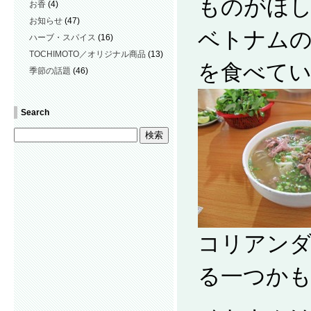
ものがほ
お香
(4)
お知らせ
(47)
ベトナム
ハーブ・スパイス
(16)
TOCHIMOTO／オリジナル商品
(13)
を食べて
季節の話題
(46)
Search
コリアンダ
る一つか