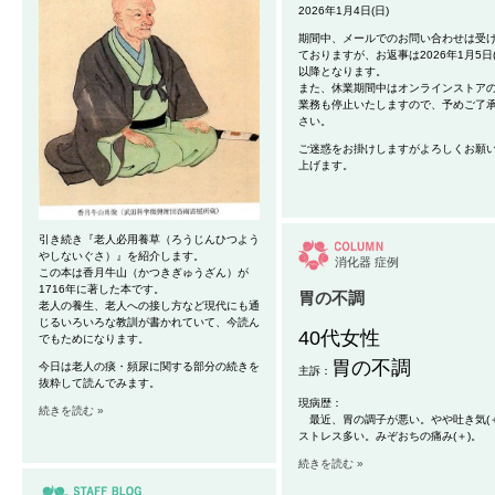
2026年1月4日(日)
期間中、メールでのお問い合わせは受
ておりますが、お返事は2026年1月5日(
以降となります。
また、休業期間中はオンラインストア
業務も停止いたしますので、予めご了
さい。
ご迷惑をお掛けしますがよろしくお願
上げます。
引き続き『老人必用養草（ろうじんひつよう
やしないぐさ）』を紹介します。
消化器
症例
この本は香月牛山（かつきぎゅうざん）が
1716年に著した本です。
胃の不調
老人の養生、老人への接し方など現代にも通
じるいろいろな教訓が書かれていて、今読ん
40代女性
でもためになります。
胃の不調
今日は老人の痰・頻尿に関する部分の続きを
主訴：
抜粋して読んでみます。
現病歴：
続きを読む »
最近、胃の調子が悪い。やや吐き気(＋
ストレス多い。みぞおちの痛み(＋)。
続きを読む »