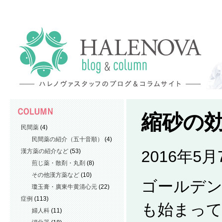
縮砂の
民間薬
(4)
民間薬の紹介（五十音順）
(4)
漢方薬の紹介など
(53)
2016年5
煎じ薬・散剤・丸剤
(8)
その他漢方薬など
(10)
ゴールデ
瓊玉膏・廣東牛黄清心元
(22)
症例
(113)
も始まっ
婦人科
(11)