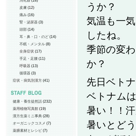
消化器
(18)
うか？
皮膚
(12)
痛み
(16)
気温も一気
腎・泌尿器
(3)
頭部
(14)
したね。
耳・鼻・口・のど
(14)
不眠・メンタル
(8)
季節の変わ
全身症状
(17)
手足・足腰
(11)
か？
呼吸器
(13)
循環器
(3)
先日ベト
症状・病気別漢方
(41)
ベトナム
健康・養生徒然話
(232)
暑い！！
薬用植物写真館
(19)
漢方生薬ミニ事典
(28)
暑いとど
オーガニックコスメ
(7)
薬膳素材とレシピ
(7)