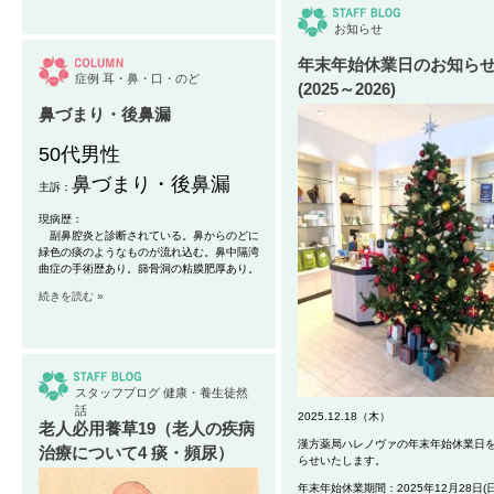
お知らせ
年末年始休業日のお知ら
症例
耳・鼻・口・のど
(2025～2026)
鼻づまり・後鼻漏
50代男性
鼻づまり・後鼻漏
主訴：
現病歴：
副鼻腔炎と診断されている。鼻からのどに
緑色の痰のようなものが流れ込む。鼻中隔湾
曲症の手術歴あり。篩骨洞の粘膜肥厚あり。
続きを読む »
スタッフブログ
健康・養生徒然
話
2025.12.18（木）
老人必用養草19（老人の疾病
漢方薬局ハレノヴァの年末年始休業日
治療について4 痰・頻尿）
らせいたします。
年末年始休業期間：2025年12月28日(日