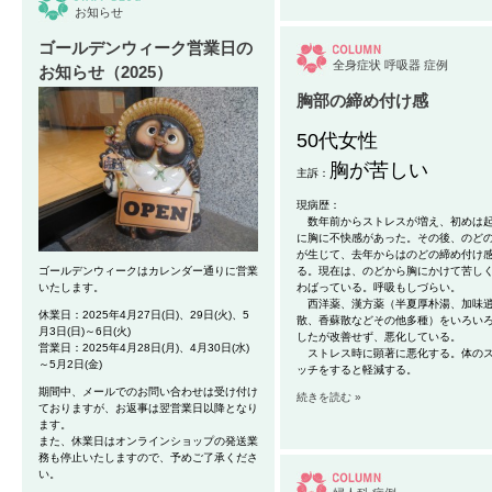
お知らせ
ゴールデンウィーク営業日の
全身症状
呼吸器
症例
お知らせ（2025）
胸部の締め付け感
50代女性
胸が苦しい
主訴：
現病歴：
数年前
からストレスが増え、初めは
に胸に不快感
があった。その後、のど
が生じて、去年からはのどの締め付け
ゴールデンウィークはカレンダー通りに営業
る。現在は、のどから胸にかけて苦し
いたします。
わばっている。呼吸もしづらい。
西洋薬、漢方薬（半夏厚朴湯、加味
休業日：2025年4月27日(日)、29日(火)、5
散、香蘇散などその他多種）をいろい
月3日(日)～6日(火)
したが改善せず、悪化している。
営業日：2025年4月28日(月)、4月30日(水)
ストレス時に顕著に悪化する。
体の
～5月2日(金)
ッチをすると軽減する。
期間中、メールでのお問い合わせは受け付け
続きを読む »
ておりますが、お返事は翌営業日以降となり
ます。
また、休業日はオンラインショップの発送業
務も停止いたしますので、予めご了承くださ
い。