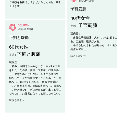
婦人科
症例
ご迷惑をお掛けしますがよろしくお願い申し
上げます。
子宮筋腫
40代女性
子宮筋腫
主訴：
消化器
症例
現病歴：
下痢と腹痛
多発性子宮筋腫。大きなものは触る
る
。圧迫感、腹脹がある。
手術を勧められたが断った。ホルモ
60代女性
副作用
で中止。
下痢と腹痛
主訴：
続きを読む »
現病歴：
初冬。原因はわからないが、今月2回下痢
をした。その後、便秘、兎糞状、残便感あ
り、便意があるが出ない。今までも疲れて下
痢をして、その後便秘することがあった。腹
痛なし、4日出ていないが、腹脹や腹満な
し。左腹部不快感。腸蠕動亢進なし。腹鳴な
し。吐き気なし。ガスが出るが、出ても楽に
ならない。お風呂に入っても楽にならない。
続きを読む »