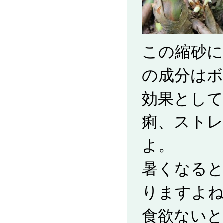
この縮砂に
の成分は
効果として
痢、スト
よ。
暑くなる
りますよ
食欲ないと