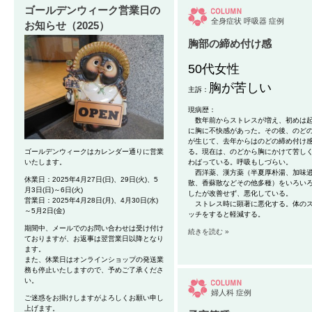
ゴールデンウィーク営業日の
全身症状
呼吸器
症例
お知らせ（2025）
胸部の締め付け感
50代女性
胸が苦しい
主訴：
現病歴：
数年前
からストレスが増え、初めは
に胸に不快感
があった。その後、のど
が生じて、去年からはのどの締め付け
ゴールデンウィークはカレンダー通りに営業
る。現在は、のどから胸にかけて苦し
いたします。
わばっている。呼吸もしづらい。
西洋薬、漢方薬（半夏厚朴湯、加味
休業日：2025年4月27日(日)、29日(火)、5
散、香蘇散などその他多種）をいろい
月3日(日)～6日(火)
したが改善せず、悪化している。
営業日：2025年4月28日(月)、4月30日(水)
ストレス時に顕著に悪化する。
体の
～5月2日(金)
ッチをすると軽減する。
期間中、メールでのお問い合わせは受け付け
続きを読む »
ておりますが、お返事は翌営業日以降となり
ます。
また、休業日はオンラインショップの発送業
務も停止いたしますので、予めご了承くださ
い。
婦人科
症例
ご迷惑をお掛けしますがよろしくお願い申し
上げます。