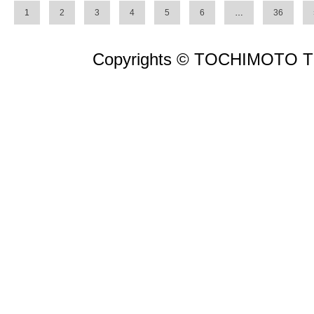
1
2
3
4
5
6
…
36
Copyrights © TOCHIMOTO TEN