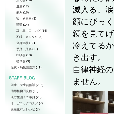
消化器
(18)
皮膚
(12)
滅入る。涙
痛み
(16)
腎・泌尿器
(3)
顔にびっ
頭部
(14)
耳・鼻・口・のど
(14)
鏡を見て
不眠・メンタル
(8)
冷えてる
全身症状
(17)
手足・足腰
(11)
き出す。
呼吸器
(13)
循環器
(3)
自律神経の
症状・病気別漢方
(41)
ません。
健康・養生徒然話
(232)
薬用植物写真館
(19)
漢方生薬ミニ事典
(28)
オーガニックコスメ
(7)
薬膳素材とレシピ
(7)