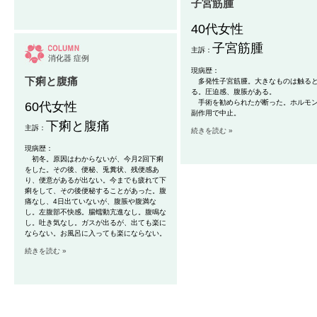
子宮筋腫
40代女性
子宮筋腫
主訴：
消化器
症例
現病歴：
下痢と腹痛
多発性子宮筋腫。大きなものは触る
る
。圧迫感、腹脹がある。
手術を勧められたが断った。ホルモ
60代女性
副作用
で中止。
下痢と腹痛
主訴：
続きを読む »
現病歴：
初冬。原因はわからないが、今月2回下痢
をした。その後、便秘、兎糞状、残便感あ
り、便意があるが出ない。今までも疲れて下
痢をして、その後便秘することがあった。腹
痛なし、4日出ていないが、腹脹や腹満な
し。左腹部不快感。腸蠕動亢進なし。腹鳴な
し。吐き気なし。ガスが出るが、出ても楽に
ならない。お風呂に入っても楽にならない。
続きを読む »