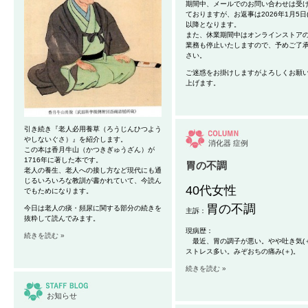
期間中、メールでのお問い合わせは受
ておりますが、お返事は2026年1月5日(
以降となります。
また、休業期間中はオンラインストア
業務も停止いたしますので、予めご了
さい。
ご迷惑をお掛けしますがよろしくお願
上げます。
引き続き『老人必用養草（ろうじんひつよう
やしないぐさ）』を紹介します。
消化器
症例
この本は香月牛山（かつきぎゅうざん）が
1716年に著した本です。
胃の不調
老人の養生、老人への接し方など現代にも通
じるいろいろな教訓が書かれていて、今読ん
40代女性
でもためになります。
胃の不調
今日は老人の痰・頻尿に関する部分の続きを
主訴：
抜粋して読んでみます。
現病歴：
続きを読む »
最近、胃の調子が悪い。やや吐き気(＋
ストレス多い。みぞおちの痛み(＋)。
続きを読む »
お知らせ