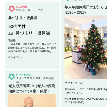
年末年始休業日のお知ら
症例
耳・鼻・口・のど
(2025～2026)
鼻づまり・後鼻漏
50代男性
鼻づまり・後鼻漏
主訴：
現病歴：
副鼻腔炎と診断されている。鼻からのどに
緑色の痰のようなものが流れ込む。鼻中隔湾
曲症の手術歴あり。篩骨洞の粘膜肥厚あり。
続きを読む »
スタッフブログ
健康・養生徒然
話
2025.12.18（木）
老人必用養草19（老人の疾病
漢方薬局ハレノヴァの年末年始休業日
治療について4 痰・頻尿）
らせいたします。
年末年始休業期間：2025年12月28日(日
2026年1月4日(日)