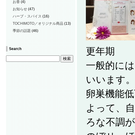
お香
(4)
お知らせ
(47)
ハーブ・スパイス
(16)
TOCHIMOTO／オリジナル商品
(13)
季節の話題
(46)
更年期
Search
一般的には
いいます
卵巣機能低
よって、自
ろな不調