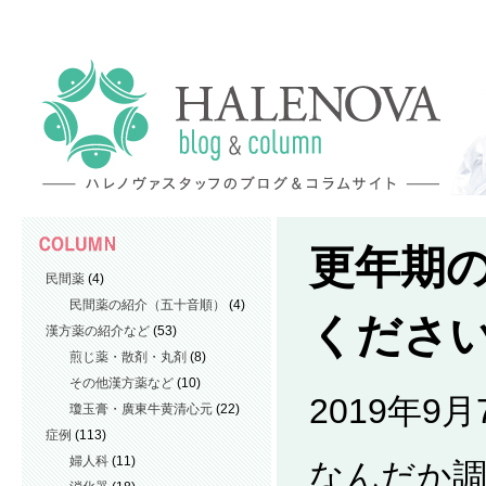
更年期
民間薬
(4)
民間薬の紹介（五十音順）
(4)
くださ
漢方薬の紹介など
(53)
煎じ薬・散剤・丸剤
(8)
その他漢方薬など
(10)
2019年9
瓊玉膏・廣東牛黄清心元
(22)
症例
(113)
婦人科
(11)
なんだか調