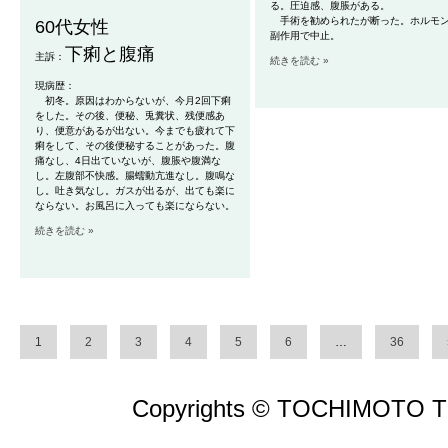
る
。圧迫感、腹脹がある。
手術を勧められたが断った。ホルモ
60代女性
副作用
で中止。
下痢と腹痛
主訴：
続きを読む »
現病歴：
初冬。原因はわからないが、今月2回下痢
をした。その後、便秘、兎糞状、残便感あ
り、便意があるが出ない。今までも疲れて下
痢をして、その後便秘することがあった。腹
痛なし、4日出ていないが、腹脹や腹満な
し。左腹部不快感。腸蠕動亢進なし。腹鳴な
し。吐き気なし。ガスが出るが、出ても楽に
ならない。お風呂に入っても楽にならない。
続きを読む »
1
2
3
4
5
6
…
36
Copyrights © TOCHIMOTO TEN