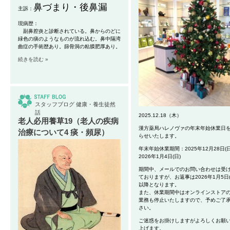
鼻づまり・後鼻漏
主訴：
現病歴：
副鼻腔炎と診断されている。鼻からのどに
緑色の痰のようなものが流れ込む。鼻中隔湾
曲症の手術歴あり。篩骨洞の粘膜肥厚あり。
続きを読む »
スタッフブログ
健康・養生徒然
話
2025.12.18（木）
老人必用養草19（老人の疾病
漢方薬局ハレノヴァの年末年始休業日
治療について4 痰・頻尿）
らせいたします。
年末年始休業期間：2025年12月28日(日
2026年1月4日(日)
期間中、メールでのお問い合わせは受
ておりますが、お返事は2026年1月5日(
以降となります。
また、休業期間中はオンラインストア
業務も停止いたしますので、予めご了
さい。
ご迷惑をお掛けしますがよろしくお願
上げます。