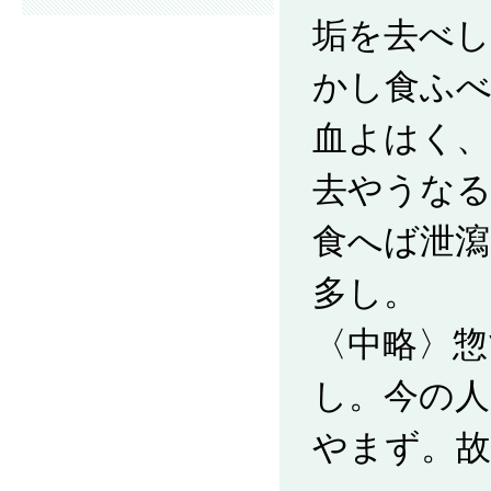
垢を去べし
かし食ふ
血よはく、
去やうな
食へば泄瀉
多し。
〈中略〉惣
し。今の人
やまず。故