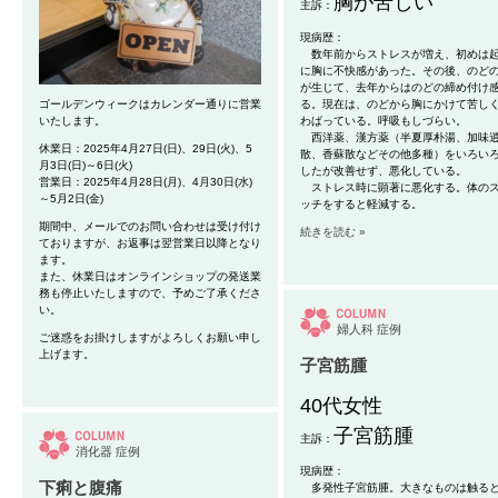
胸が苦しい
主訴：
現病歴：
数年前
からストレスが増え、初めは
に胸に不快感
があった。その後、のど
が生じて、去年からはのどの締め付け
ゴールデンウィークはカレンダー通りに営業
る。現在は、のどから胸にかけて苦し
いたします。
わばっている。呼吸もしづらい。
西洋薬、漢方薬（半夏厚朴湯、加味
休業日：2025年4月27日(日)、29日(火)、5
散、香蘇散などその他多種）をいろい
月3日(日)～6日(火)
したが改善せず、悪化している。
営業日：2025年4月28日(月)、4月30日(水)
ストレス時に顕著に悪化する。
体の
～5月2日(金)
ッチをすると軽減する。
期間中、メールでのお問い合わせは受け付け
続きを読む »
ておりますが、お返事は翌営業日以降となり
ます。
また、休業日はオンラインショップの発送業
務も停止いたしますので、予めご了承くださ
い。
婦人科
症例
ご迷惑をお掛けしますがよろしくお願い申し
上げます。
子宮筋腫
40代女性
子宮筋腫
主訴：
消化器
症例
現病歴：
下痢と腹痛
多発性子宮筋腫。大きなものは触る