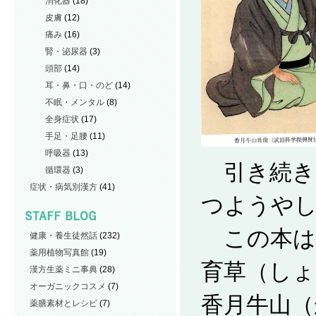
消化器
(18)
皮膚
(12)
痛み
(16)
腎・泌尿器
(3)
頭部
(14)
耳・鼻・口・のど
(14)
不眠・メンタル
(8)
全身症状
(17)
手足・足腰
(11)
呼吸器
(13)
引き続き
循環器
(3)
症状・病気別漢方
(41)
つようや
この本は
健康・養生徒然話
(232)
薬用植物写真館
(19)
育草（し
漢方生薬ミニ事典
(28)
オーガニックコスメ
(7)
香月牛山（
薬膳素材とレシピ
(7)