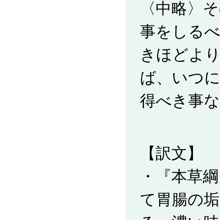
〈中略〉そ
事をしる
きほどよ
ば、いつに
得べき事な
【訳文】
・『本草綱
て胃腸の