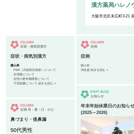
漢方薬局ハレノ
大阪市北区末広町3-21 
症状・病気別漢方
症例
症状・病気別漢方
症例
婦人科
婦人科
PMS（月経前症候群）について
消化器
続きを読む »
生理痛について
女性の更年期障害について
子宮筋腫について
続きを読む »
お知らせ
年末年始休業日のお知ら
症例
耳・鼻・口・のど
(2025～2026)
鼻づまり・後鼻漏
50代男性