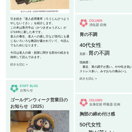
引き続き『老人必用養草（ろうじんひつよう
やしないぐさ）』を紹介します。
消化器
症例
この本は香月牛山（かつきぎゅうざん）が
1716年に著した本です。
胃の不調
老人の養生、老人への接し方など現代にも通
じるいろいろな教訓が書かれていて、今読ん
40代女性
でもためになります。
胃の不調
今日は老人の痰・頻尿に関する部分の続きを
主訴：
抜粋して読んでみます。
現病歴：
続きを読む »
最近、胃の調子が悪い。やや吐き気(＋
ストレス多い。みぞおちの痛み(＋)。
続きを読む »
お知らせ
ゴールデンウィーク営業日の
全身症状
呼吸器
症例
お知らせ（2025）
胸部の締め付け感
50代女性