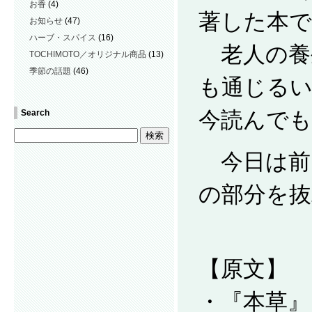
お香
(4)
著した本で
お知らせ
(47)
ハーブ・スパイス
(16)
老人の養
TOCHIMOTO／オリジナル商品
(13)
季節の話題
(46)
も通じる
今読んで
Search
今日は前
の部分を抜
【原文】
・『本草』