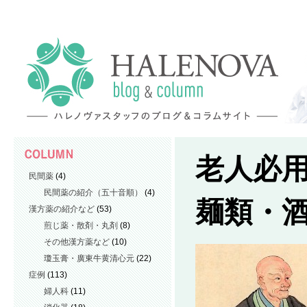
老人必
民間薬
(4)
民間薬の紹介（五十音順）
(4)
麺類・
漢方薬の紹介など
(53)
煎じ薬・散剤・丸剤
(8)
その他漢方薬など
(10)
瓊玉膏・廣東牛黄清心元
(22)
症例
(113)
婦人科
(11)