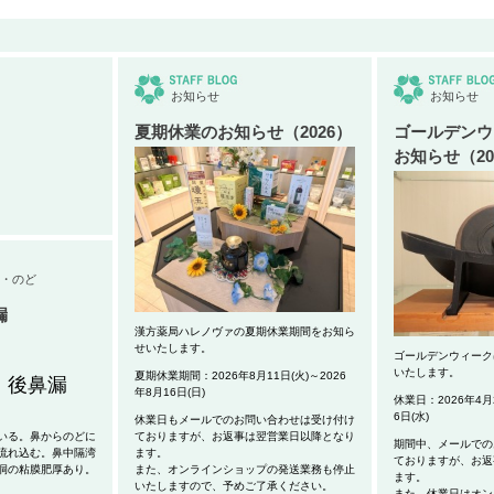
お知らせ
お知らせ
夏期休業のお知らせ（2026）
ゴールデンウ
お知らせ（20
・のど
漏
漢方薬局ハレノヴァの夏期休業期間をお知ら
せいたします。
ゴールデンウィーク
いたします。
夏期休業期間：2026年8月11日(火)～2026
・後鼻漏
年8月16日(日)
休業日：2026年4月2
6日(水)
休業日もメールでのお問い合わせは受け付け
いる。鼻からのどに
ておりますが、お返事は翌営業日以降となり
期間中、メールでの
流れ込む。鼻中隔湾
ます。
ておりますが、お返
洞の粘膜肥厚あり。
また、オンラインショップの発送業務も停止
ます。
いたしますので、予めご了承ください。
また、休業日はオン