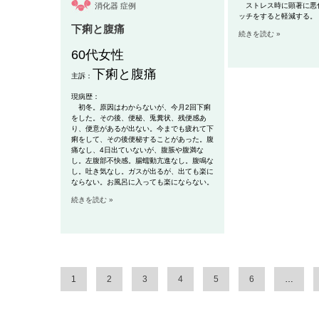
消化器
症例
ストレス時に顕著に悪
ッチをすると軽減する。
下痢と腹痛
続きを読む »
60代女性
下痢と腹痛
主訴：
現病歴：
初冬。原因はわからないが、今月2回下痢
をした。その後、便秘、兎糞状、残便感あ
り、便意があるが出ない。今までも疲れて下
痢をして、その後便秘することがあった。腹
痛なし、4日出ていないが、腹脹や腹満な
し。左腹部不快感。腸蠕動亢進なし。腹鳴な
し。吐き気なし。ガスが出るが、出ても楽に
ならない。お風呂に入っても楽にならない。
続きを読む »
1
2
3
4
5
6
…