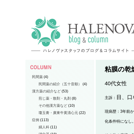
粘膜の乾
民間薬
(4)
40代女性
民間薬の紹介（五十音順）
(4)
漢方薬の紹介など
(53)
目、口
主訴：
煎じ薬・散剤・丸剤
(8)
その他漢方薬など
(10)
現病歴：3年前
瓊玉膏・廣東牛黄清心元
(22)
症例
(113)
化条件特になし
婦人科
(11)