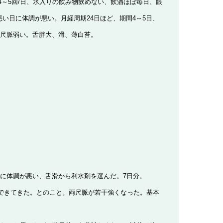
尿4～5回/日、氷入りの飲み物飲めない、飲酒ほぼ毎日、眼
気の悪い日に体調が悪い。
月経周期24日ほど、期間4～5日、
尺脈弱い。舌胖大、滑、薄白苔。
に体調が悪い、舌滑から利水剤を選んだ。7日分。
ができてきた。とのこと。両尺脈が若干強くなった。基本