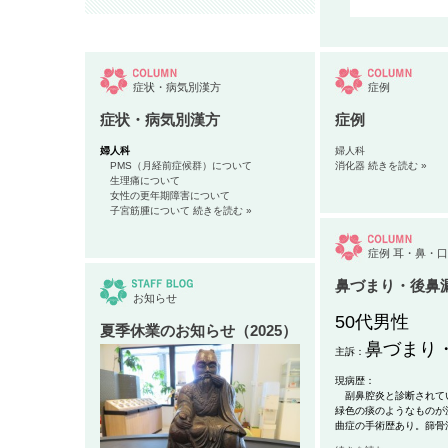
症状・病気別漢方
症例
症状・病気別漢方
症例
婦人科
婦人科
PMS（月経前症候群）について
消化器
続きを読む »
生理痛について
女性の更年期障害について
子宮筋腫について
続きを読む »
症例
耳・鼻・口
鼻づまり・後鼻
お知らせ
50代男性
夏季休業のお知らせ（2025）
鼻づまり
主訴：
現病歴：
副鼻腔炎と診断されて
緑色の痰のようなものが
曲症の手術歴あり。篩骨