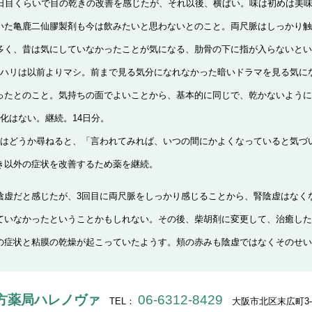
3日目くらいで目の乾きの改善を感じたが、それ以後、横ばい。味は初めは美
いた亀鹿二仙膠製剤も今は飲みたいと思わないとのこと。両尺脈はしっかり触
昔は気にしていなかったことが気になる、肋骨の下に指が入らない
とい
のハリは以前よりマシ。前まで見る気分になれなかった暗いドラマを見る気に
ったとのこと。気持ちの面でよいことから、基本的に同じで、乾かないように
化はない。継続。14日分。
きはどうか尋ねると、「言われてみれば、いつの間にかよくなっていると気づ
き以外の症状を改善するため薬を継続。
陰虚だと感じたが、3回目に両尺脈をしっかり感じることから、腎陰虚はなく
ていなかったということかもしれない。その後、柴胡剤に変更して、治癒した
の症状と粘膜の乾燥が起こっていたようす。頬の赤みも陰虚ではなくそのせい
方薬局ハレノヴァ
06-6312-8429
TEL：
大阪市北区末広町3-