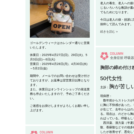
老人の養生、老人への接
じるいろいろな教訓が書
でもためになります。
今日は老人の痰・頻尿に
抜粋して読んでみます。
続きを読む »
ゴールデンウィークはカレンダー通りに営業
いたします。
休業日：2025年4月27日(日)、29日(火)、5
全身症状
呼吸器
月3日(日)～6日(火)
営業日：2025年4月28日(月)、4月30日(水)
胸部の締め付け
～5月2日(金)
期間中、メールでのお問い合わせは受け付け
50代女性
ておりますが、お返事は翌営業日以降となり
ます。
胸が苦し
主訴：
また、休業日はオンラインショップの発送業
務も停止いたしますので、予めご了承くださ
現病歴：
い。
数年前
からストレスが
に胸に不快感
があった。
ご迷惑をお掛けしますがよろしくお願い申し
が生じて、去年からはの
上げます。
る。現在は、のどから胸
わばっている。呼吸もし
西洋薬、漢方薬（半夏
散、香蘇散などその他多
したが改善せず、悪化し