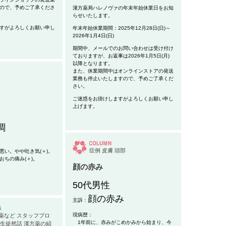
ので、予めご了承くださ
漢方薬局ハレノヴァの年末年始休業日をお知
らせいたします。
すがよろしくお願い申し
年末年始休業期間：2025年12月28日(日)～
2026年1月4日(日)
期間中、メールでのお問い合わせは受け付け
ておりますが、お返事は2026年1月5日(月)
以降となります。
また、休業期間中はオンラインストアの発送
業務も停止いたしますので、予めご了承くだ
さい。
ご迷惑をお掛けしますがよろしくお願い申し
上げます。
調
症例
皮膚
頭部
い。やや吐き気(＋)。
おちの痛み(＋)。
顔の赤み
50代男性
顔の赤み
主訴：
現病歴：
薬など
スタッフブロ
1年前に、赤みが
こめかみから始まり、今
生徒然話
漢方薬の紹