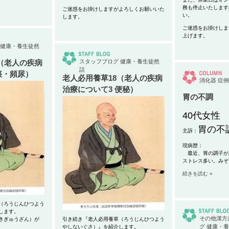
務も停止いたします
ご迷惑をお掛けしますがよろしくお願いいた
い。
します。
ご迷惑をお掛けしま
上げます。
健康・養生徒然
（老人の疾病
スタッフブログ
健康・養生徒然
話
痰・頻尿）
老人必用養草18（老人の疾病
消化器
症例
治療について3 便秘）
胃の不調
40代女性
胃の不
主訴：
現病歴：
最近、胃の調子が悪
ストレス多い。みぞ
続きを読む »
（ろうじんひつよう
します。
その他漢方
きぎゅうざん）が
引き続き『老人必用養草（ろうじんひつよう
グ
健康・養
。
やしないぐさ）』を紹介します。