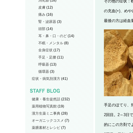
消化器
(18)
その他の症状：軟
皮膚
(12)
の充血(+)、めや
痛み
(16)
最後の方は経血
腎・泌尿器
(3)
頭部
(14)
耳・鼻・口・のど
(14)
不眠・メンタル
(8)
全身症状
(17)
手足・足腰
(11)
呼吸器
(13)
循環器
(3)
症状・病気別漢方
(41)
健康・養生徒然話
(232)
手足のほてり、
薬用植物写真館
(19)
漢方生薬ミニ事典
(28)
2回目。2～3
オーガニックコスメ
(7)
的にこの方剤で
薬膳素材とレシピ
(7)