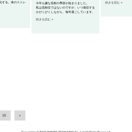
化する。
体のストレ
続きを読む »
今年も嫌な花粉の季節が始まりました。
私は花粉症ではないのですが、いつ発症する
かびくびくしながら、毎年過ごしています。
続きを読む »
36
»