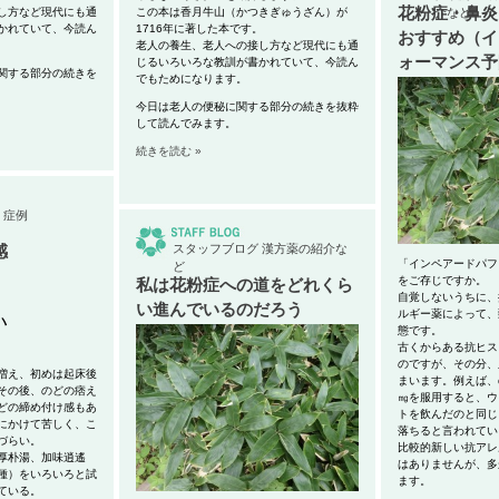
花粉症・鼻炎
し方など現代にも通
この本は香月牛山（かつきぎゅうざん）が
介など
かれていて、今読ん
1716年に著した本です。
おすすめ（イ
老人の養生、老人への接し方など現代にも通
ォーマンス予
じるいろいろな教訓が書かれていて、今読ん
関する部分の続きを
でもためになります。
今日は老人の便秘に関する部分の続きを抜粋
して読んでみます。
続きを読む »
症例
感
スタッフブログ
漢方薬の紹介な
「インペアードパフ
ど
をご存じですか。
私は花粉症への道をどれくら
自覚しないうちに、
い進んでいるのだろう
ルギー薬によって、
い
態です。
古くからある抗ヒス
のですが、その分、
増え、初めは起床後
まいます。例えば、
その後、のどの痞え
㎎を服用すると、ウ
どの締め付け感もあ
トを飲んだのと同じ
にかけて苦しく、こ
落ちると言われてい
づらい。
比較的新しい抗アレ
厚朴湯、加味逍遙
はありませんが、多
種）をいろいろと試
ます。
ている。