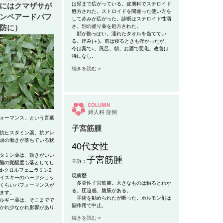
は
頬まで広がっている。皮膚科でステロイド
にはクマザサが
処方された。
ストロイドを間違った使い方を
ンペアードパフ
して赤みが広がった。診断はステロイド性酒
防に）
さ。別の塗り薬を処方された。
顔が熱っぽい。濡れたタオルを当ててい
る。痒み(＋)。前は寝るときも痒かったが、
今は薬で↓。風呂、朝、お酒で悪化。改善は
特になし。
続きを読む »
婦人科
症例
ォーマンス」という言葉
子宮筋腫
抗ヒスタミン薬、抗アレ
頭の働きが落ちている状
40代女性
タミン薬は、効きがいい
子宮筋腫
主訴：
脳の覚醒度も落としてし
d-クロルフェニラミン2
現病歴：
イスキーのハーフショッ
多発性子宮筋腫。大きなものは触るとわか
くらいパフォーマンスが
る
。圧迫感、腹脹がある。
ます。
手術を勧められたが断った。ホルモン剤は
ルギー薬は、そこまでで
副作用
で中止。
かれ少なかれ影響があり
続きを読む »