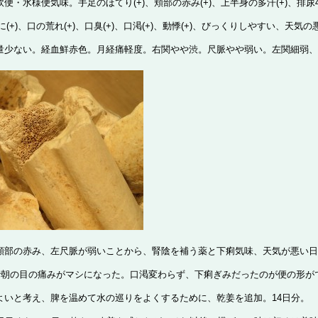
便・水様便気味。手足のほてり(+)、頬部の赤み(+)、上半身の多汗(+)、排
に(+)、口の荒れ(+)、口臭(+)、口渇(+)、動悸(+)、びっくりしやすい、天
量少ない。経血鮮赤色。月経痛軽度。右関やや渋。尺脈やや弱い。左関細弱、
頬部の赤み、左尺脈が弱いことから、腎陰を補う薬と下痢気味、天気が悪い日
日で朝の目の痛みがマシになった。口渇変わらず、下痢ぎみだったのが便の形
よいと考え、脾を温めて水の巡りをよくするために、乾姜を追加。14日分。