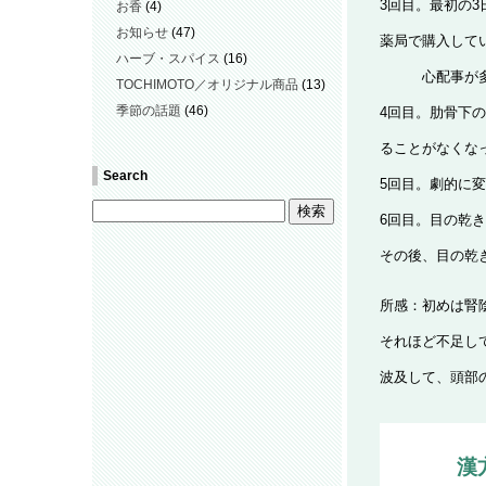
3回目。最初の
お香
(4)
お知らせ
(47)
薬局で購入して
ハーブ・スパイス
(16)
心配事が多く、
TOCHIMOTO／オリジナル商品
(13)
季節の話題
(46)
4回目。肋骨下
ることがなくな
Search
5回目。劇的に変
6回目。目の乾
その後、目の乾
所感：初めは腎
それほど不足し
波及して、頭部
漢