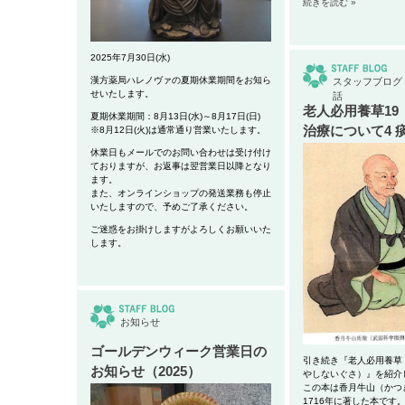
続きを読む »
2025年7月30日(水)
漢方薬局ハレノヴァの夏期休業期間をお知ら
スタッフブログ
せいたします。
話
老人必用養草19
夏期休業期間：8月13日(水)～8月17日(日)
治療について4 
※8月12日(火)は通常通り営業いたします。
休業日もメールでのお問い合わせは受け付け
ておりますが、お返事は翌営業日以降となり
ます。
また、オンラインショップの発送業務も停止
いたしますので、予めご了承ください。
ご迷惑をお掛けしますがよろしくお願いいた
します。
お知らせ
ゴールデンウィーク営業日の
引き続き『老人必用養草
お知らせ（2025）
やしないぐさ）』を紹介
この本は香月牛山（かつ
1716年に著した本です